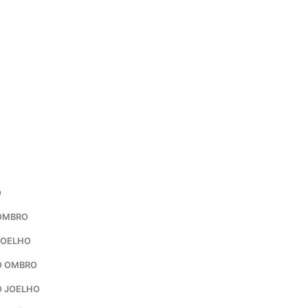
O
 OMBRO
JOELHO
O OMBRO
O JOELHO