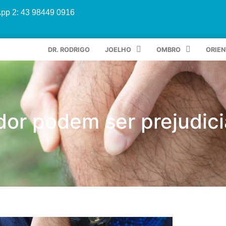
App 2: 43 98449 0916
DR. RODRIGO
JOELHO
OMBRO
ORIE
dor podem ser prejudici