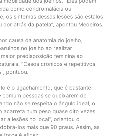
a mobilidade dos joelhos. “Eles podem
ecida como condromalácia ou
e, os sintomas dessas lesões são estalos
u dor atrás da patela”, apontou Medeiros.
por causa da anatomia do joelho,
arulhos no joelho ao realizar
 maior predisposição feminina ao
sturais. “Casos crônicos e repetitivos
”, pontuou.
-lo é o agachamento, que é bastante
 é comum pessoas se queixarem de
ando não se respeita o ângulo ideal, o
sso acarreta num peso quase oito vezes
r a lesões no local”, orientou o
 dobrá-los mais que 90 graus. Assim, as
 força é eficaz.