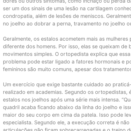
dores ou outros sintomas, como inchaço ou perda d
ser um dos sinais de uma lesão na cartilagem conh
condropatia, além de lesões de meniscos. Geralment
no joelho ao dobrar a perna, travamento no joelho o
Geralmente, os estalos acometem mais as mulheres 
diferente dos homens. Por isso, elas se queixam de b
movimentos simples. O ortopedista explica que essa
problema pode estar ligado a fatores hormonais e po
femininos são muito comuns, apesar dos tratamentos
Um exercício que exige bastante cuidado ao praticá
realizado em academias. Segundo os ortopedistas,
estalos nos joelhos após uma série mais intensa. “Qu
quadril acaba ficando abaixo da linha do joelho e i
maior do seu corpo em cima da patela. Isso pode leva
especialista. Segundo ele, a execução correta é não
articulações não ficam sobrecarregadas e o treino de