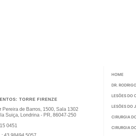
HOME
DR. RODRIG
LESÕES DO
NTOS: TORRE FIRENZE
LESÕES DO 
 Pereira de Barros, 1500, Sala 1302
ela Suiça, Londrina - PR, 86047-250
CIRURGIA D
315 0451
CIRURGIA D
: 43 98494 5057