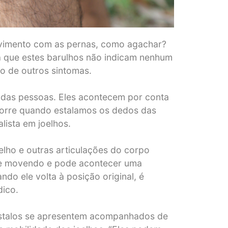
ovimento com as pernas, como agachar?
a que estes barulhos não indicam nenhum
o de outros sintomas.
 das pessoas. Eles acontecem por conta
corre quando estalamos os dedos das
lista em joelhos.
elho e outras articulações do corpo
se movendo e pode acontecer uma
o ele volta à posição original, é
dico.
s estalos se apresentem acompanhados de